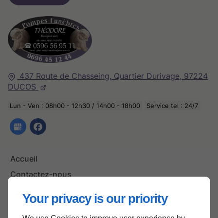
437 Route de Chasseing, Quartier Durivage,
97224
DUCOS
Lun - Ven : 08h00 - 12h30 / 14h00 - 18h00
Service tel : 24/7
Accueil
Contactez-nous
Mentions légales
Your privacy is our priority
Plan du site